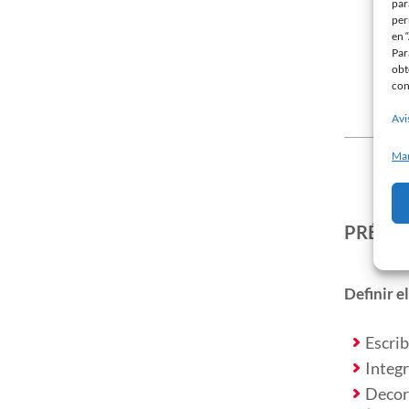
par
per
en 
Par
obt
con
Avi
Man
PRÉSE
Definir e
Escrib
Integr
Decora