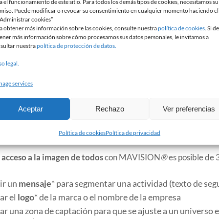
a el funcionamiento de este sitio. Para todos los demás tipos de cookies, necesitamos su
miso. Puede modificar o revocar su consentimiento en cualquier momento haciendo cl
“Administrar cookies”
a obtener más información sobre las cookies, consulte nuestra
política de cookies
. Si d
ener más información sobre cómo procesamos sus datos personales, le invitamos a
sultar nuestra
política de protección de datos.
so legal.
age services
Aceptar
Rechazo
Ver preferencias
NTATION DU PRODUIT
Política de cookies
Política de privacidad
l acceso a la imagen de todos
con MAVISION
®
es posible de 
ir un
mensaje
* para segmentar una actividad (texto de segu
ar el
logo
* de la marca o el nombre de la empresa
r una zona de captación para que se ajuste a un universo 