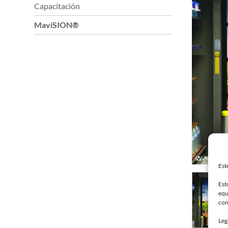
Capacitación
MaviSION®
Est
Est
equ
con
Leg