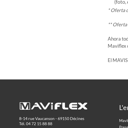
(foto,
* Oferta
** Ofert
Ahora tod
Maviflex 
El MAVI
L'e
8-14 rue Vaucanson - 69150 Décines
Mavi
Tél. 04 72 15 88 88
Prese