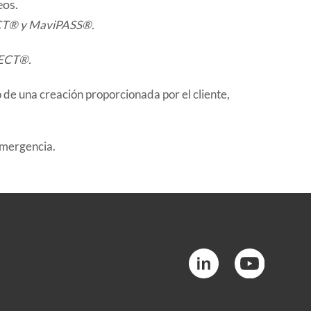
eos.
CT® y MaviPASS®.
NECT®.
 de una creación proporcionada por el cliente,
emergencia.