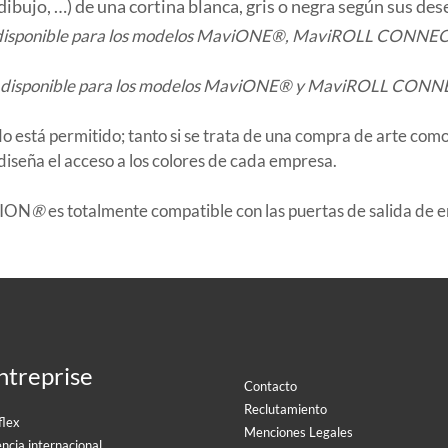
 dibujo, …) de una cortina blanca, gris o negra según sus des
 disponible para los modelos MaviONE®, MaviROLL CONNE
a disponible para los modelos MaviONE® y MaviROLL CON
o está permitido; tanto si se trata de una compra de arte como
diseña el acceso a los colores de cada empresa.
SION
®
es totalmente compatible con las puertas de salida de 
ntreprise
Contacto
Reclutamiento
flex
Menciones Legales
ncia internacional