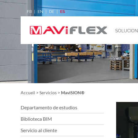
FR
EN
DE
ES
SOLUCION
Accueil
>
Servicios
>
MaviSION®
Departamento de estudios
Biblioteca BIM
Servicio al cliente