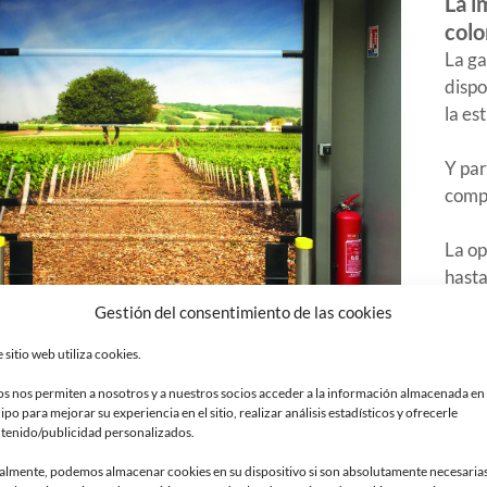
La i
colo
La ga
dispo
la es
Y par
comp
La o
hasta
corti
Gestión del consentimiento de las cookies
e sitio web utiliza cookies.
os nos permiten a nosotros y a nuestros socios acceder a la información almacenada en
ipo para mejorar su experiencia en el sitio, realizar análisis estadísticos y ofrecerle
MAV
tenido/publicidad personalizados.
almente, podemos almacenar cookies en su dispositivo si son absolutamente necesaria