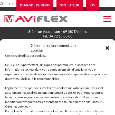
Aucun résultat
DEMANDE DE DEVIS
SIMULATEUR
SAV
EXTRANET
8-14 rue Vaucanson - 69150 Décines
Tél. 04 72 15 88 88
Gérer le consentement aux
L'entreprise
cookies
Ce site Web utilise des cookies.
Maviflex
Présence Internationale
Ceux-ci nous permettent, ainsi qu’à nos partenaires, d’accéder à des
L'Équipe
informations stockées dans votre équipement afin d’améliorer votre
expérience sur le site, de réaliser des analyses statistiques et de vous proposer
du contenu/de la publicité personnalisés.
Contact
Nous rejoindre
Légalement, nous pouvons stocker des cookies sur votre appareil s’ils sont
Mentions Légales
absolument nécessaires au fonctionnement de ce site. Pour tous les autres
Politique de données personnelles
types de cookies, nous avons besoin de votre autorisation. Vous pouvez
Politique de cookies (UE)
modifier ou révoquer votre consentement à tout moment en cliquant sur «
Gérer les cookies »
Pour plus d’informations sur les cookies, veuillez consulter notre
politique