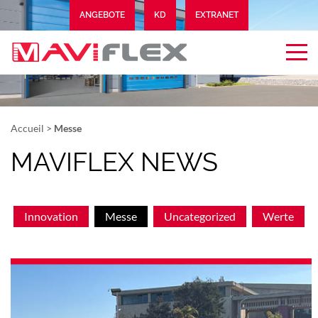
ANGEBOTE
KD
EXTRANET
Accueil
>
Messe
MAVIFLEX NEWS
Innovation
Messe
Uncategorized
Werte