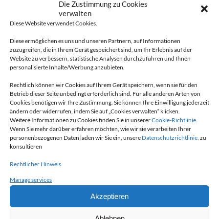
Die Zustimmung zu Cookies
Messe
verwalten
Diese Website verwendet Cookies.
Der Maviclean auf der ContaminExpo Paris
Diese ermöglichen es uns und unseren Partnern, auf Informationen
zuzugreifen, die in Ihrem Gerät gespeichert sind, um Ihr Erlebnis auf der
2025
Website zu verbessern, statistische Analysen durchzuführen und Ihnen
personalisierte Inhalte/Werbung anzubieten.
17.01.25
Rechtlich können wir Cookies auf Ihrem Gerät speichern, wenn sie für den
Betrieb dieser Seite unbedingt erforderlich sind. Für alle anderen Arten von
Cookies benötigen wir Ihre Zustimmung. Sie können Ihre Einwilligung jederzeit
ändern oder widerrufen, indem Sie auf „Cookies verwalten“ klicken.
Weitere Informationen zu Cookies finden Sie in unserer
Cookie-Richtlinie.
Wenn Sie mehr darüber erfahren möchten, wie wir sie verarbeiten Ihrer
personenbezogenen Daten laden wir Sie ein, unsere
Datenschutzrichtlinie.
zu
konsultieren
Rechtlicher Hinweis.
Manage services
Messe
Akzeptieren
Maviflex auf der Messe CFIA Rennes 2025
Ablehnen