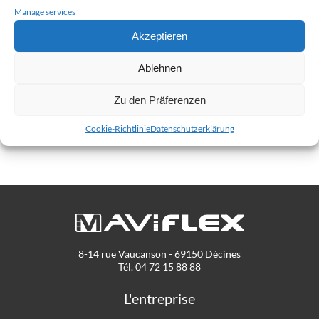
Manage services
Einen Sachverhalt melden
Akzeptieren
Zu beachten: Der oben genannte Anwalt ist nicht
Ablehnen
verantwortlich für Handelsforderungen,
Zu den Präferenzen
Lieferterminforderungen oder andere Forderungen, die
nicht in den Geltungsbereich dieser Richtlinie fallen. Bitte
Cookie-Richtlinie
Datenschutzerklärung
kontaktieren Sie Maviflex für Ihre Anfragen.
8-14 rue Vaucanson - 69150 Décines
Tél. 04 72 15 88 88
L'entreprise