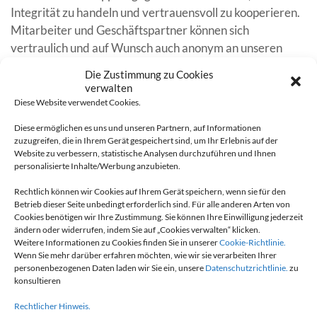
Integrität zu handeln und vertrauensvoll zu kooperieren.
Mitarbeiter und Geschäftspartner können sich
vertraulich und auf Wunsch auch anonym an unseren
unabhängigen Anwalt wenden, um mögliche Verstöße
Die Zustimmung zu Cookies
gegen Gesetze oder interne Regeln zu melden
verwalten
(Informationsmanagement).
Diese Website verwendet Cookies.
Unser Anwalt ist per E-Mail oder über das unten
Diese ermöglichen es uns und unseren Partnern, auf Informationen
zuzugreifen, die in Ihrem Gerät gespeichert sind, um Ihr Erlebnis auf der
stehende Formular erreichbar.
Website zu verbessern, statistische Analysen durchzuführen und Ihnen
personalisierte Inhalte/Werbung anzubieten.
Dr. Carsten Thiel von Herff, LL.M.
Loebellstraße 4
Rechtlich können wir Cookies auf Ihrem Gerät speichern, wenn sie für den
Betrieb dieser Seite unbedingt erforderlich sind. Für alle anderen Arten von
D – 33602 Bielefeld
Cookies benötigen wir Ihre Zustimmung. Sie können Ihre Einwilligung jederzeit
ändern oder widerrufen, indem Sie auf „Cookies verwalten“ klicken.
Telefon
: +49 521 557 333 0
Weitere Informationen zu Cookies finden Sie in unserer
Cookie-Richtlinie.
Mobil
: +49 151 58230321
Wenn Sie mehr darüber erfahren möchten, wie wir sie verarbeiten Ihrer
personenbezogenen Daten laden wir Sie ein, unsere
Datenschutzrichtlinie.
zu
E-Mail
: vertrauensanwalt@thielvonherff. Website
konsultieren
Website
:
http://www.thielvonherff.de
Rechtlicher Hinweis.