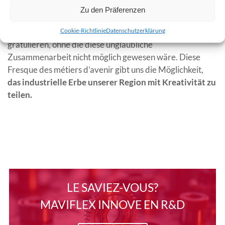
Zu den Präferenzen
Schließlich möchten wir den Auszubildenden, Ausbildern,
Cookie-Richtlinie
Datenschutzerklärung
Mitarbeitern und leidenschaftlichen Unternehmern
gratulieren, ohne die diese unglaubliche
Zusammenarbeit nicht möglich gewesen wäre. Diese
Fresque des métiers d’avenir gibt uns die Möglichkeit,
das industrielle Erbe unserer Region mit Kreativität zu
teilen.
LE SAVIEZ-VOUS?
MAVIFLEX INNOVE EN R&D