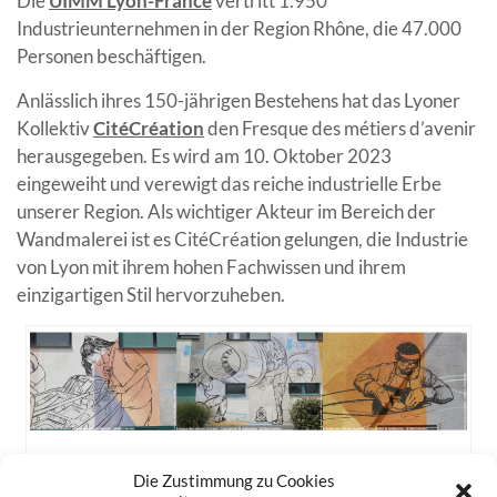
Die
UIMM Lyon-France
vertritt 1.950
Industrieunternehmen in der Region Rhône, die 47.000
Personen beschäftigen.
Anlässlich ihres 150-jährigen Bestehens hat das Lyoner
Kollektiv
CitéCréation
den Fresque des métiers d’avenir
herausgegeben. Es wird am 10. Oktober 2023
eingeweiht und verewigt das reiche industrielle Erbe
unserer Region. Als wichtiger Akteur im Bereich der
Wandmalerei ist es CitéCréation gelungen, die Industrie
von Lyon mit ihrem hohen Fachwissen und ihrem
einzigartigen Stil hervorzuheben.
Fresque des métiers d’avenir – CitéCréation
Die Zustimmung zu Cookies