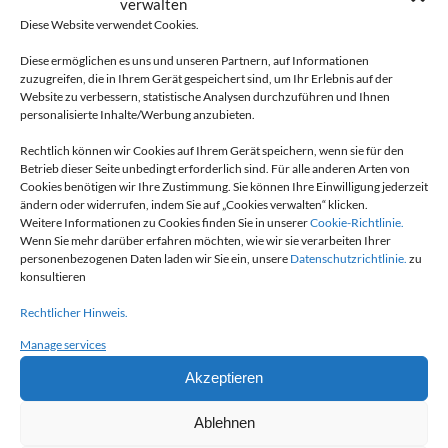
verwalten
Diese Website verwendet Cookies.
Diese ermöglichen es uns und unseren Partnern, auf Informationen
zuzugreifen, die in Ihrem Gerät gespeichert sind, um Ihr Erlebnis auf der
Partner des Fresque des métiers d’avenir des
Website zu verbessern, statistische Analysen durchzuführen und Ihnen
Kollektivs CitéCréation:
personalisierte Inhalte/Werbung anzubieten.
Als Mäzen möchte unser Unternehmen der dynamischen
Rechtlich können wir Cookies auf Ihrem Gerät speichern, wenn sie für den
Betrieb dieser Seite unbedingt erforderlich sind. Für alle anderen Arten von
Welt der Industrie, in der wir tätig sind, mehr Sichtbarkeit
Cookies benötigen wir Ihre Zustimmung. Sie können Ihre Einwilligung jederzeit
verleihen und all jenen helfen, die ihren Weg in die Berufe
ändern oder widerrufen, indem Sie auf „Cookies verwalten“ klicken.
des Sektors finden wollen. Wir sind stolz darauf, zu
Weitere Informationen zu Cookies finden Sie in unserer
Cookie-Richtlinie.
Wenn Sie mehr darüber erfahren möchten, wie wir sie verarbeiten Ihrer
diesem Werk beigetragen zu haben, das die Berufe der
personenbezogenen Daten laden wir Sie ein, unsere
Datenschutzrichtlinie.
zu
Vergangenheit, der Gegenwart und der Zukunft
konsultieren
beleuchtet. Es repräsentiert die Geschichte der Branche,
Rechtlicher Hinweis.
die von Leidenschaft, Solidarität, Innovation,
technologischem Wandel und dem Streben nach einer
Manage services
nachhaltigen Zukunft geprägt ist. Unsere Unterstützung,
Akzeptieren
zusammen mit der von
45 anderen Sponsoren
,
verkörpert unser gemeinsames Engagement für die
Ablehnen
Industrie der Zukunft.