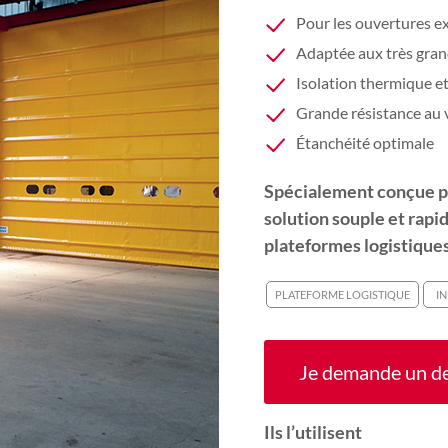
Pour les ouvertures e
Adaptée aux très gra
Isolation thermique e
Grande résistance au 
Étanchéité optimale
Spécialement conçue p
solution souple et rapi
plateformes logistique
PLATEFORME LOGISTIQUE
IN
Je demande un d
Ils l’utilisent