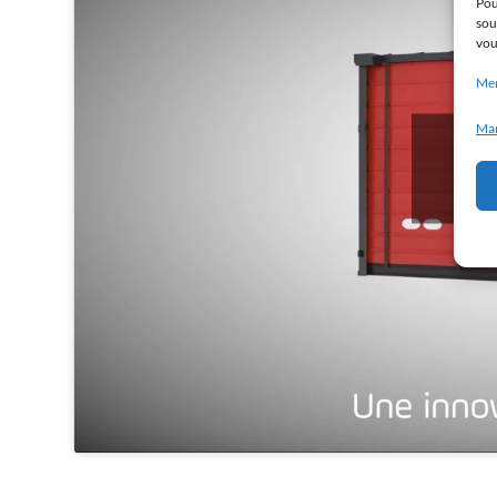
Pou
sou
vou
Men
Man
Clic