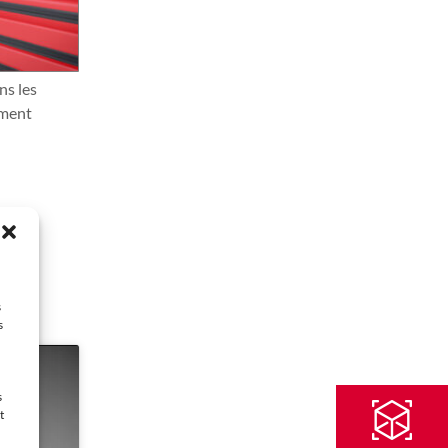
ns les
ement
s
s
s
t