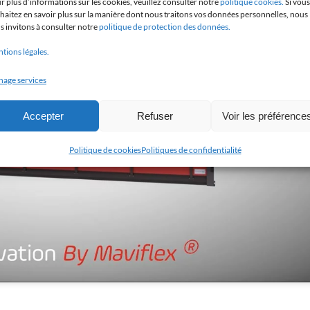
r plus d’informations sur les cookies, veuillez consulter notre
politique cookies.
Si vous
haitez en savoir plus sur la manière dont nous traitons vos données personnelles, nous
s invitons à consulter notre
politique de protection des données.
tions légales.
age services
k 'I agree' to enable Youtube
Politique de cookies
Accepter
Refuser
Voir les préférence
I agree
Politique de cookies
Politiques de confidentialité