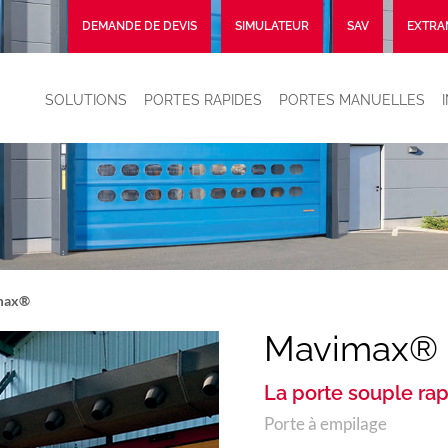
DEMANDE DE DEVIS
SIMULATEUR
SAV
EXTRA
SOLUTIONS
PORTES RAPIDES
PORTES MANUELLES
max®
Mavimax®
La porte souple ra
Porte à empilage