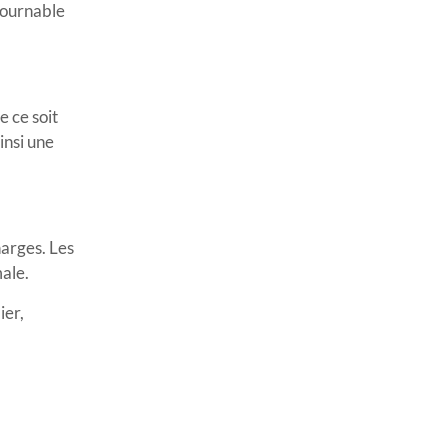
tournable
 ce soit
insi une
harges. Les
male.
ier,