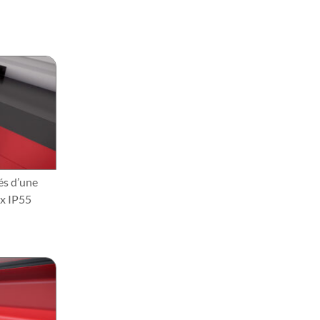
s d’une
ox IP55