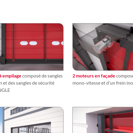
à empilage
composé de sangles
2 moteurs en façade
composé
n et des sangles de sécurité
mono-vitesse et d’un frein in
NGLE