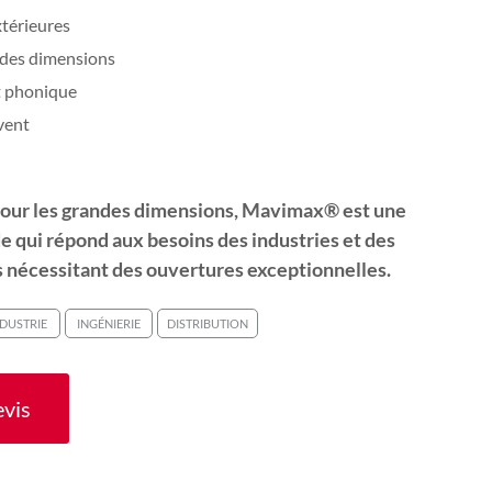
xtérieures
ndes dimensions
t phonique
vent
our les grandes dimensions, Mavimax
®
est une
de qui répond aux besoins des industries et des
s nécessitant des ouvertures exceptionnelles.
DUSTRIE
INGÉNIERIE
DISTRIBUTION
evis