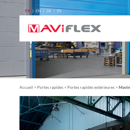
FR
EN
DE
ES
Accueil
>
Portes rapides
>
Portes rapides extérieures
>
Mavi