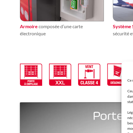
Armoire
composée d’une carte
Système
électronique
sécurité 
Ce 
Ceu
dan
sta
Lég
néc
bes
mom