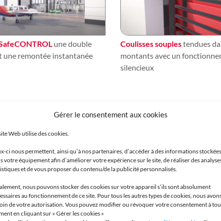
 SafeCONTROL
une double
Coulisses souples
tendues da
et une remontée instantanée
montants avec un fonctionn
silencieux
Gérer le consentement aux cookies
site Web utilise des cookies.
x-ci nous permettent, ainsi qu’à nos partenaires, d’accéder à des informations stockée
s votre équipement afin d’améliorer votre expérience sur le site, de réaliser des analyse
tistiques et de vous proposer du contenu/de la publicité personnalisés.
alement, nous pouvons stocker des cookies sur votre appareil s’ils sont absolument
essaires au fonctionnement de ce site. Pour tous les autres types de cookies, nous avon
oin de votre autorisation. Vous pouvez modifier ou révoquer votre consentement à tou
ent en cliquant sur « Gérer les cookies »