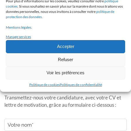
Pour plus d’informations sur les cookies, veuillez consulter notre
politique
cookies.
Si vous souhaitez en savoir plus sur la manière dont nous traitons vos
une mutuelle prise en charge à 90% par l’employeur
données personnelles, nous vous invitons à consulter notre
politique de
pour la formule individuelle
protection des données.
la possibilité de prendre jusqu’à 6 jours de télétravail
Mentions légales.
par mois
Manage services
des réductions et des chèques cadeaux distribués
par le CSE
Accepter
Refuser
Voir les préférences
Cette offre vous intéresse ?
Politique de cookies
Politiques de confidentialité
Transmettez-nous votre candidature, avec votre CV et
lettre de motivation, grâce au formulaire ci-dessous :