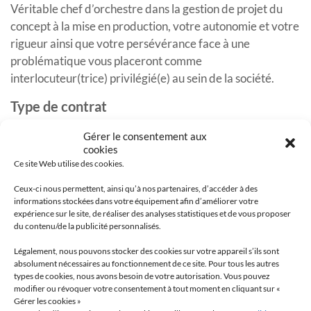
Véritable chef d’orchestre dans la gestion de projet du
concept à la mise en production, votre autonomie et votre
rigueur ainsi que votre persévérance face à une
problématique vous placeront comme
interlocuteur(trice) privilégié(e) au sein de la société.
Type de contrat
CDI
Gérer le consentement aux
cookies
Début de contrat
Ce site Web utilise des cookies.
À pourvoir dès que possible.
Ceux-ci nous permettent, ainsi qu’à nos partenaires, d’accéder à des
En plus d’intégrer une équipe soudée et bienveillante
informations stockées dans votre équipement afin d’améliorer votre
nous offrons différents avantages :
expérience sur le site, de réaliser des analyses statistiques et de vous proposer
du contenu/de la publicité personnalisés.
une rémunération sur 13 mois
Légalement, nous pouvons stocker des cookies sur votre appareil s’ils sont
absolument nécessaires au fonctionnement de ce site. Pour tous les autres
un accord de participation et d’intéressement
types de cookies, nous avons besoin de votre autorisation. Vous pouvez
modifier ou révoquer votre consentement à tout moment en cliquant sur «
des titres restaurant pris en charge à 60% par la
Gérer les cookies »
société