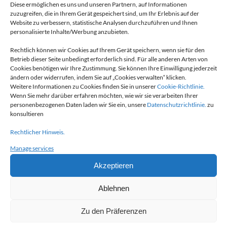
Diese ermöglichen es uns und unseren Partnern, auf Informationen
LA BROCHURE
zuzugreifen, die in Ihrem Gerät gespeichert sind, um Ihr Erlebnis auf der
Website zu verbessern, statistische Analysen durchzuführen und Ihnen
MAVIFLEX
personalisierte Inhalte/Werbung anzubieten.
Rechtlich können wir Cookies auf Ihrem Gerät speichern, wenn sie für den
EN SAVOIR +
Betrieb dieser Seite unbedingt erforderlich sind. Für alle anderen Arten von
Cookies benötigen wir Ihre Zustimmung. Sie können Ihre Einwilligung jederzeit
ändern oder widerrufen, indem Sie auf „Cookies verwalten“ klicken.
Weitere Informationen zu Cookies finden Sie in unserer
Cookie-Richtlinie.
Wenn Sie mehr darüber erfahren möchten, wie wir sie verarbeiten Ihrer
personenbezogenen Daten laden wir Sie ein, unsere
Datenschutzrichtlinie.
zu
UN BESOIN,
konsultieren
UN PROJET?
Rechtlicher Hinweis.
Manage services
CONTACTEZ-NOUS
Akzeptieren
Ablehnen
Zu den Präferenzen
LES PRODUITS