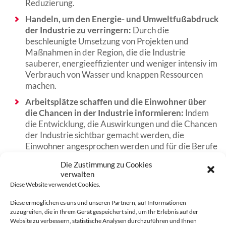
Reduzierung.
Handeln, um den Energie- und Umweltfußabdruck
der Industrie zu verringern:
Durch die
beschleunigte Umsetzung von Projekten und
Maßnahmen in der Region, die die Industrie
sauberer, energieeffizienter und weniger intensiv im
Verbrauch von Wasser und knappen Ressourcen
machen.
Arbeitsplätze schaffen und die Einwohner über
die Chancen in der Industrie informieren:
Indem
die Entwicklung, die Auswirkungen und die Chancen
der Industrie sichtbar gemacht werden, die
Einwohner angesprochen werden und für die Berufe
der Industrie geworben wird, um die Beschäftigung
Die Zustimmung zu Cookies
und die Eingliederung von Großstädtern zu fördern.
verwalten
Kooperation zwischen industriellen Akteuren und
Diese Website verwendet Cookies.
Gebieten:
Indem man sich auf Kollektive und
Diese ermöglichen es uns und unseren Partnern, auf Informationen
territoriale Kooperationen stützt, denn kollektives
zuzugreifen, die in Ihrem Gerät gespeichert sind, um Ihr Erlebnis auf der
Handeln ist heute eine Notwendigkeit und
Website zu verbessern, statistische Analysen durchzuführen und Ihnen