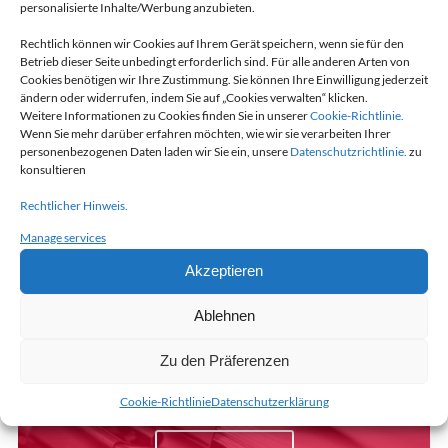
ermöglicht es, den Erfolg zu maximieren.
personalisierte Inhalte/Werbung anzubieten.
Rechtlich können wir Cookies auf Ihrem Gerät speichern, wenn sie für den
Betrieb dieser Seite unbedingt erforderlich sind. Für alle anderen Arten von
Cookies benötigen wir Ihre Zustimmung. Sie können Ihre Einwilligung jederzeit
ändern oder widerrufen, indem Sie auf „Cookies verwalten“ klicken.
Weitere Informationen zu Cookies finden Sie in unserer
Cookie-Richtlinie.
Wenn Sie mehr darüber erfahren möchten, wie wir sie verarbeiten Ihrer
personenbezogenen Daten laden wir Sie ein, unsere
Datenschutzrichtlinie.
zu
LE SAVIEZ-VOUS?
konsultieren
MAVIFLEX INNOVE EN R&D
Rechtlicher Hinweis.
Manage services
EN SAVOIR +
Akzeptieren
Ablehnen
LA BROCHURE
Zu den Präferenzen
MAVIFLEX
Cookie-Richtlinie
Datenschutzerklärung