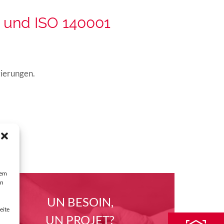
1 und ISO 140001
zierungen.
rem
en
UN BESOIN,
eite
UN PROJET?