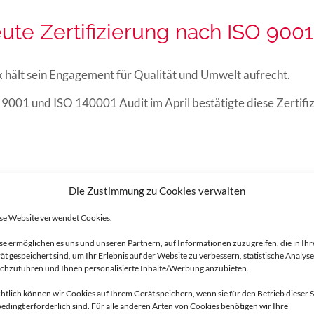
ute Zertifizierung nach ISO 900
 hält sein Engagement für Qualität und Umwelt aufrecht.
9001 und ISO 140001 Audit im April bestätigte diese Zertifi
Die Zustimmung zu Cookies verwalten
se Website verwendet Cookies.
se ermöglichen es uns und unseren Partnern, auf Informationen zuzugreifen, die in Ih
ät gespeichert sind, um Ihr Erlebnis auf der Website zu verbessern, statistische Analys
chzuführen und Ihnen personalisierte Inhalte/Werbung anzubieten.
LA BROCHURE
htlich können wir Cookies auf Ihrem Gerät speichern, wenn sie für den Betrieb dieser S
MAVIFLEX
edingt erforderlich sind. Für alle anderen Arten von Cookies benötigen wir Ihre