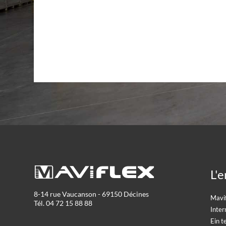
L'e
8-14 rue Vaucanson - 69150 Décines
Mavi
Tél. 04 72 15 88 88
Inter
Ein 