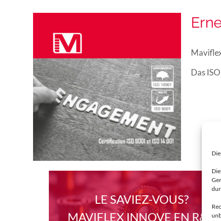
Erne
Maviflex
Das ISO 
Die
Die
Ger
dur
LE SAVIEZ-VOUS?
Rec
MAVIFLEX INNOVE EN R&D
unb