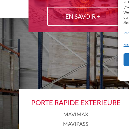
Zus
„Co
Wei
EN SAVOIR +
dar
Sie
Rec
Man
PORTE RAPIDE EXTERIEURE
MAVIMAX
MAVIPASS