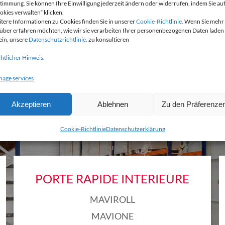
timmung. Sie können Ihre Einwilligung jederzeit ändern oder widerrufen, indem Sie au
okies verwalten“ klicken.
tere Informationen zu Cookies finden Sie in unserer
Cookie-Richtlinie.
Wenn Sie mehr
EN SAVOIR +
über erfahren möchten, wie wir sie verarbeiten Ihrer personenbezogenen Daten laden
 ein, unsere
Datenschutzrichtlinie.
zu konsultieren
htlicher Hinweis.
age services
Akzeptieren
Ablehnen
Zu den Präferenze
LES PRODUITS MAVIFLE
Cookie-Richtlinie
Datenschutzerklärung
PORTE RAPIDE INTERIEURE
MAVIROLL
MAVIONE