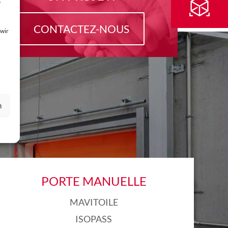
f
CONTACTEZ-NOUS
 wir
n
X
PORTE MANUELLE
MAVITOILE
ISOPASS