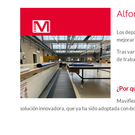
Alfo
Los dep
mejorar 
Tras var
de traba
¿Por q
Maviflex
solución innovadora, que ya ha sido adoptada con éx