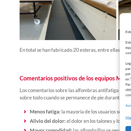
Est
Est
equ
En total se han fabricado 20 esteras, entre ellas 17 e
con
Leg
par
per
Comentarios positivos de los equipos Mavif
en 
Par
Los comentarios sobre las alfombras antifatiga han s
obt
con
sobre todo cuando se permanece de pie durante larg
Avi
Menos fatiga:
la mayoría de los usuarios señalan
Man
Alivio del dolor:
el dolor en los talones y los pi
Mayor comodidad:
las alfombrillas se percibe