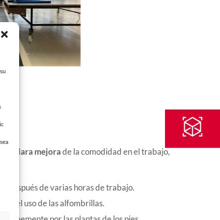
 su
s
ic
esea
n una
clara mejora
de la comodidad en el trabajo,
luso después de varias horas de trabajo.
con el uso de las alfombrillas.
iformemente por las plantas de los pies.