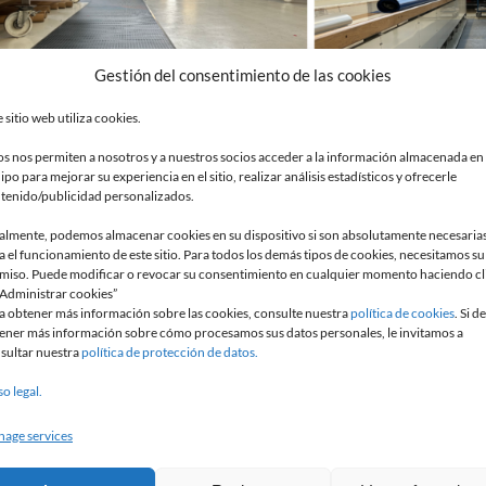
Gestión del consentimiento de las cookies
e sitio web utiliza cookies.
os nos permiten a nosotros y a nuestros socios acceder a la información almacenada en
ipo para mejorar su experiencia en el sitio, realizar análisis estadísticos y ofrecerle
steras antideslizantes y 3 esteras aislantes.
tenido/publicidad personalizados.
almente, podemos almacenar cookies en su dispositivo si son absolutamente necesaria
a el funcionamiento de este sitio. Para todos los demás tipos de cookies, necesitamos su
miso. Puede modificar o revocar su consentimiento en cualquier momento haciendo cl
lex
“Administrar cookies”
a obtener más información sobre las cookies, consulte nuestra
política de cookies
. Si d
ido muy positivos. Los equipos de líneas y electricidad señala
ener más información sobre cómo procesamos sus datos personales, le invitamos a
sultar nuestra
política de protección de datos.
os periodos:
so legal.
 una clara reducción de la fatiga en las piernas y los pies, inc
age services
es, que antes era habitual, se reduce o desaparece por completo 
n como agradables y cómodas, porque distribuyen la presión un