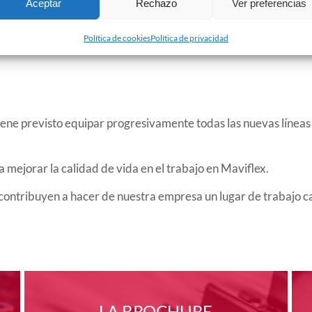
Aceptar
Rechazo
Ver preferencias
diferencia real entre las zonas con y sin alfombrillas antifatig
Política de cookies
Política de privacidad
 tiene previsto equipar progresivamente todas las nuevas línea
 mejorar la calidad de vida en el trabajo en Maviflex.
e contribuyen a hacer de nuestra empresa un lugar de trabajo c
LA BROCHURE