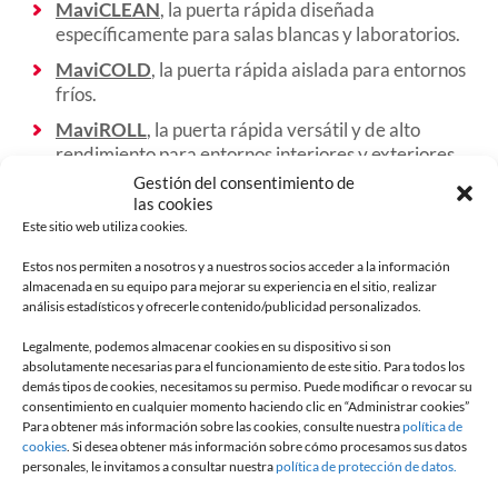
MaviCLEAN
, la puerta rápida diseñada
específicamente para salas blancas y laboratorios.
MaviCOLD
, la puerta rápida aislada para entornos
fríos.
MaviROLL
, la puerta rápida versátil y de alto
rendimiento para entornos interiores y exteriores.
Gestión del consentimiento de
MaviPASS
, la puerta rápida flexible para entornos
las cookies
exteriores.
Este sitio web utiliza cookies.
MaviMAX
, la puerta rápida sobredimensionada
Estos nos permiten a nosotros y a nuestros socios acceder a la información
para entornos exteriores., la porte rapide
almacenada en su equipo para mejorar su experiencia en el sitio, realizar
surdimensionnée pour les environnements
análisis estadísticos y ofrecerle contenido/publicidad personalizados.
extérieurs.
Legalmente, podemos almacenar cookies en su dispositivo si son
absolutamente necesarias para el funcionamiento de este sitio. Para todos los
demás tipos de cookies, necesitamos su permiso. Puede modificar o revocar su
consentimiento en cualquier momento haciendo clic en “Administrar cookies”
Para obtener más información sobre las cookies, consulte nuestra
política de
cookies
. Si desea obtener más información sobre cómo procesamos sus datos
personales, le invitamos a consultar nuestra
política de protección de datos.