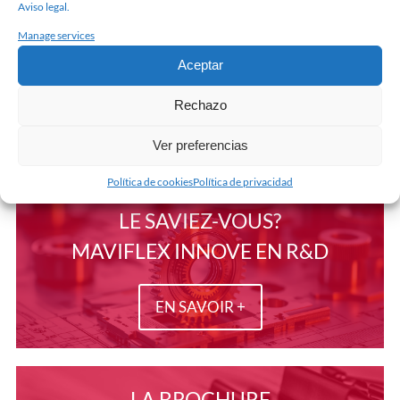
Photos © Olivier Ramonteu
Aviso legal.
Manage services
Aceptar
Rechazo
Ver preferencias
Política de cookies
Política de privacidad
LE SAVIEZ-VOUS?
MAVIFLEX INNOVE EN R&D
EN SAVOIR +
LA BROCHURE