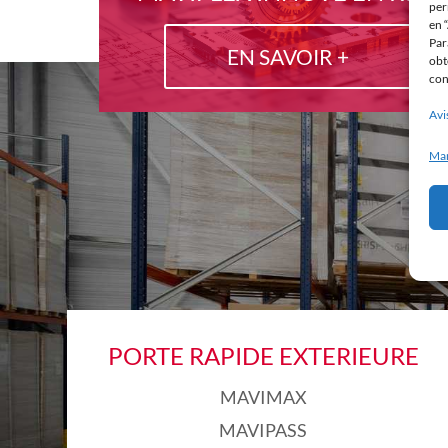
per
en 
Par
EN SAVOIR +
obt
con
Avi
Man
PORTE RAPIDE EXTERIEURE
MAVIMAX
MAVIPASS