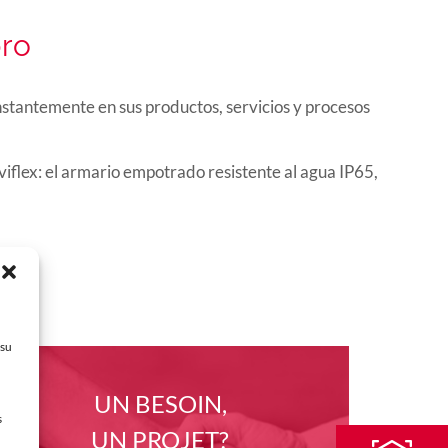
bro
nstantemente en sus productos, servicios y procesos
flex: el armario empotrado resistente al agua IP65,
 su
UN BESOIN,
s
UN PROJET?