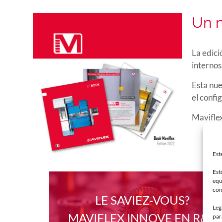
Un n
La edici
internos
Esta nue
el confi
Maviflex
Est
Est
equ
con
LE SAVIEZ-VOUS?
Leg
MAVIFLEX INNOVE EN R&D
par