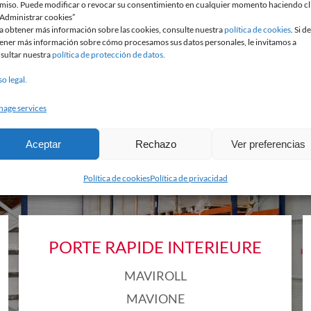
miso. Puede modificar o revocar su consentimiento en cualquier momento haciendo cl
“Administrar cookies”
a obtener más información sobre las cookies, consulte nuestra
política de cookies
. Si d
EN SAVOIR +
ener más información sobre cómo procesamos sus datos personales, le invitamos a
sultar nuestra
política de protección de datos.
so legal.
age services
Aceptar
Rechazo
Ver preferencias
LES PRODUITS MAVIFLE
Política de cookies
Política de privacidad
PORTE RAPIDE INTERIEURE
MAVIROLL
MAVIONE