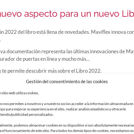
uevo aspecto para un nuevo Li
ón 2022 del libro está llena de novedades. Maviflex innova co
.
va documentación representa las últimas innovaciones de Mavi
gurador de puertas en línea y mucho más…
 te permite descubrir más sobre el Libro 2022.
Gestión del consentimiento de las cookies
e sitio web utiliza cookies.
os nos permiten a nosotros y a nuestros socios acceder a la información almacenada en
ipo para mejorar su experiencia en el sitio, realizar análisis estadísticos y ofrecerle
tenido/publicidad personalizados.
LA BROCHURE
almente, podemos almacenar cookies en su dispositivo si son absolutamente necesaria
MAVIFLEX
a el funcionamiento de este sitio. Para todos los demás tipos de cookies, necesitamos su