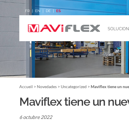
FR
EN
DE
ES
SOLUCION
Accueil
>
Novedades
>
Uncategorized
>
Maviflex tiene un nu
Maviflex tiene un nue
6 octubre 2022