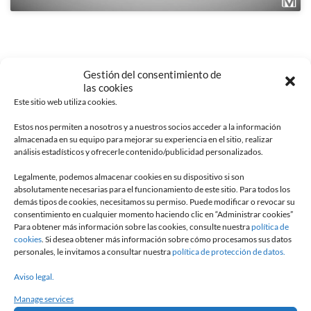
Gestión del consentimiento de
las cookies
LE SAVIEZ-VOUS?
Este sitio web utiliza cookies.
MAVIFLEX INNOVE EN R&D
Estos nos permiten a nosotros y a nuestros socios acceder a la información
almacenada en su equipo para mejorar su experiencia en el sitio, realizar
análisis estadísticos y ofrecerle contenido/publicidad personalizados.
EN SAVOIR +
Legalmente, podemos almacenar cookies en su dispositivo si son
absolutamente necesarias para el funcionamiento de este sitio. Para todos los
demás tipos de cookies, necesitamos su permiso. Puede modificar o revocar su
consentimiento en cualquier momento haciendo clic en “Administrar cookies”
Para obtener más información sobre las cookies, consulte nuestra
política de
LA BROCHURE
cookies
. Si desea obtener más información sobre cómo procesamos sus datos
MAVIFLEX
personales, le invitamos a consultar nuestra
política de protección de datos.
Aviso legal.
EN SAVOIR +
Manage services