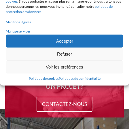
cookies.
Si vous souhaitez en savoir plus sur la manière dont nous traitons vos
données personnelles, nous vous invitons à consulter notre
politique de
protection des données.
LA BROCHURE
Mentions légales.
MAVIFLEX
Manage services
Accepter
EN SAVOIR +
Refuser
Voir les préférences
UN BESOIN,
Politique de cookies
Politiques de confidentialité
UN PROJET?
CONTACTEZ-NOUS