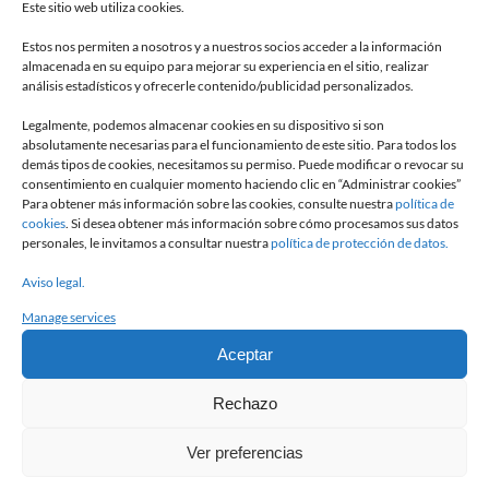
Este sitio web utiliza cookies.
Estos nos permiten a nosotros y a nuestros socios acceder a la información
LA BROCHURE
almacenada en su equipo para mejorar su experiencia en el sitio, realizar
análisis estadísticos y ofrecerle contenido/publicidad personalizados.
MAVIFLEX
Legalmente, podemos almacenar cookies en su dispositivo si son
absolutamente necesarias para el funcionamiento de este sitio. Para todos los
EN SAVOIR +
demás tipos de cookies, necesitamos su permiso. Puede modificar o revocar su
consentimiento en cualquier momento haciendo clic en “Administrar cookies”
Para obtener más información sobre las cookies, consulte nuestra
política de
cookies
. Si desea obtener más información sobre cómo procesamos sus datos
personales, le invitamos a consultar nuestra
política de protección de datos.
UN BESOIN,
Aviso legal.
UN PROJET?
Manage services
Aceptar
CONTACTEZ-NOUS
Rechazo
Ver preferencias