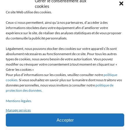
Gérer le consentement aux
cookies
Ce site Web utilise des cookies.
EN SAVOIR +
Ceux-ci nous permettent, ainsi qu’à nos partenaires, d’accéder à des
informations stockées dans votre équipement afin d’améliorer votre
expérience sur le site, de réaliser des analyses statistiques et de vous proposer
du contenu/de la publicité personnalisés.
LA BROCHURE
Légalement, nous pouvons stocker des cookies sur votre appareil s’ils sont
absolument nécessaires au fonctionnement de ce site. Pour tous les autres
MAVIFLEX
types de cookies, nous avons besoin de votre autorisation. Vous pouvez
modifier ou révoquer votre consentement à tout moment en cliquant sur «
Gérer les cookies »
EN SAVOIR +
Pour plus d’informations sur les cookies, veuillez consulter notre
politique
cookies.
Si vous souhaitez en savoir plus sur la manière dont nous traitons vos
données personnelles, nous vous invitons à consulter notre
politique de
protection des données.
Mentions légales.
UN BESOIN,
Manage services
UN PROJET?
Accepter