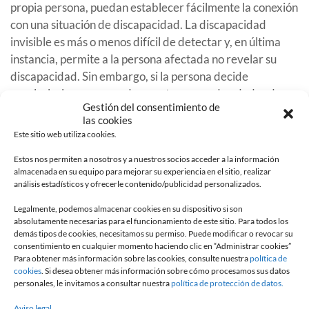
propia persona, puedan establecer fácilmente la conexión
con una situación de discapacidad. La discapacidad
invisible es más o menos difícil de detectar y, en última
instancia, permite a la persona afectada no revelar su
discapacidad. Sin embargo, si la persona decide
revelarlo, las personas de su entorno pueden dudar de su
Gestión del consentimiento de
existencia y estigmatizar a la persona que ha hecho la
las cookies
confesión. Además, si una persona con discapacidad
Este sitio web utiliza cookies.
solicita el Reconocimiento de la Calidad de Trabajador
Estos nos permiten a nosotros y a nuestros socios acceder a la información
Discapacitado (RQTH) a su empresa, ésta debe
almacenada en su equipo para mejorar su experiencia en el sitio, realizar
proporcionarle toda la ayuda necesaria para que pueda
análisis estadísticos y ofrecerle contenido/publicidad personalizados.
trabajar en buenas condiciones.
Legalmente, podemos almacenar cookies en su dispositivo si son
absolutamente necesarias para el funcionamiento de este sitio. Para todos los
¿Qué es el autismo?
demás tipos de cookies, necesitamos su permiso. Puede modificar o revocar su
consentimiento en cualquier momento haciendo clic en “Administrar cookies”
Para obtener más información sobre las cookies, consulte nuestra
política de
El autismo es un trastorno del desarrollo que afecta al
cookies
. Si desea obtener más información sobre cómo procesamos sus datos
funcionamiento del cerebro. Por ejemplo, algunas
personales, le invitamos a consultar nuestra
política de protección de datos.
personas con autismo tienen grandes dificultades para
Aviso legal.